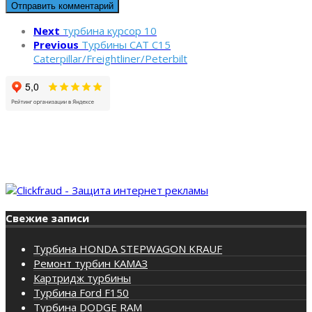
Next
турбина курсор 10
Previous
Турбины CAT C15
Caterpillar/Freightliner/Peterbilt
Свежие записи
Турбина HONDA STEPWAGON KRAUF
Ремонт турбин КАМАЗ
Картридж турбины
Турбина Ford F150
Турбина DODGE RAM